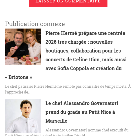
LAISSER UN COMMENTAIRE
Publication connexe
Pierre Hermé prépare une rentrée
2026 très chargée : nouvelles
boutiques, collaboration pour les
concerts de Céline Dion, mais aussi
avec Sofia Coppola et création du
« Briotone »
Le chef pâtissier Pierre Hermé ne semble pas connaître de temps morts. À
l’approche de…
Le chef Alessandro Governatori
prend du grade au Petit Nice à
Marseille
Alessandro Governatori nommé chef exécutif du
Petit Nice aux côtés du chef trois étoiles Gérald…