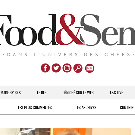
Aller
au
MADE BY F&S
LE OFF
DÉNICHÉ SUR LE WEB
F&S LIVE
contenu
CHEFS & ACTUALITÉS
LES PLUS COMMENTÉS
LES ARCHIVES
CONTRIB
UNE POULE SUR UN MUR
DE 2007 À 2015
À LA PETITE CUILLÈRE
DEPUIS 2016