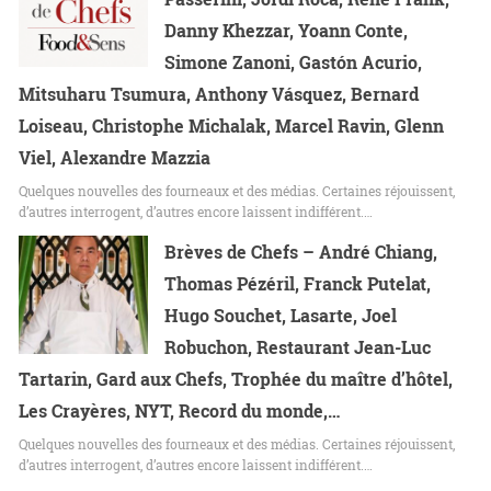
Danny Khezzar, Yoann Conte,
Simone Zanoni, Gastón Acurio,
Mitsuharu Tsumura, Anthony Vásquez, Bernard
Loiseau, Christophe Michalak, Marcel Ravin, Glenn
Viel, Alexandre Mazzia
Quelques nouvelles des fourneaux et des médias. Certaines réjouissent,
d’autres interrogent, d’autres encore laissent indifférent.…
Brèves de Chefs – André Chiang,
Thomas Pézéril, Franck Putelat,
Hugo Souchet, Lasarte, Joel
Robuchon, Restaurant Jean-Luc
Tartarin, Gard aux Chefs, Trophée du maître d’hôtel,
Les Crayères, NYT, Record du monde,…
Quelques nouvelles des fourneaux et des médias. Certaines réjouissent,
d’autres interrogent, d’autres encore laissent indifférent.…