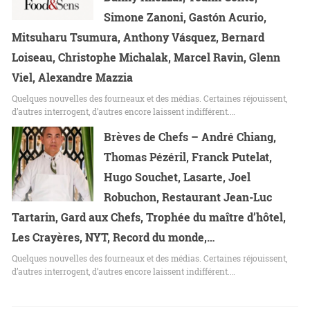
Simone Zanoni, Gastón Acurio,
Mitsuharu Tsumura, Anthony Vásquez, Bernard
Loiseau, Christophe Michalak, Marcel Ravin, Glenn
Viel, Alexandre Mazzia
Quelques nouvelles des fourneaux et des médias. Certaines réjouissent,
d’autres interrogent, d’autres encore laissent indifférent.…
Brèves de Chefs – André Chiang,
Thomas Pézéril, Franck Putelat,
Hugo Souchet, Lasarte, Joel
Robuchon, Restaurant Jean-Luc
Tartarin, Gard aux Chefs, Trophée du maître d’hôtel,
Les Crayères, NYT, Record du monde,…
Quelques nouvelles des fourneaux et des médias. Certaines réjouissent,
d’autres interrogent, d’autres encore laissent indifférent.…