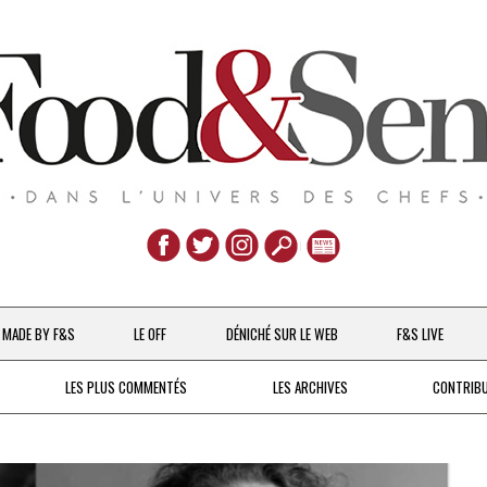
Aller
au
MADE BY F&S
LE OFF
DÉNICHÉ SUR LE WEB
F&S LIVE
contenu
CHEFS & ACTUALITÉS
LES PLUS COMMENTÉS
LES ARCHIVES
CONTRIB
UNE POULE SUR UN MUR
DE 2007 À 2015
À LA PETITE CUILLÈRE
DEPUIS 2016