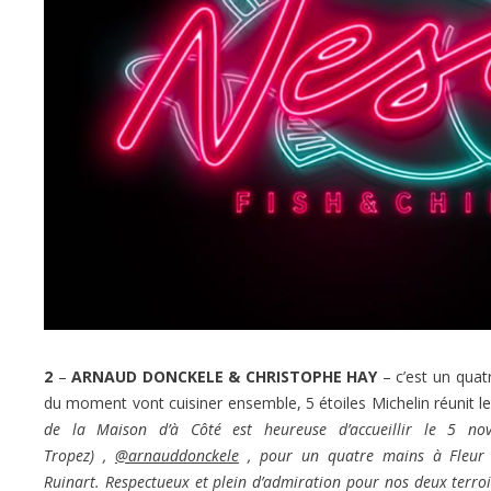
2
–
ARNAUD DONCKELE & CHRISTOPHE HAY
– c’est un quatr
du moment vont cuisiner ensemble, 5 étoiles Michelin réunit l
de la Maison d’à Côté est heureuse d’accueillir le 5 nov
Tropez) ,
@arnauddonckele
, pour un quatre mains à Fleur 
Ruinart. Respectueux et plein d’admiration pour nos deux terroirs