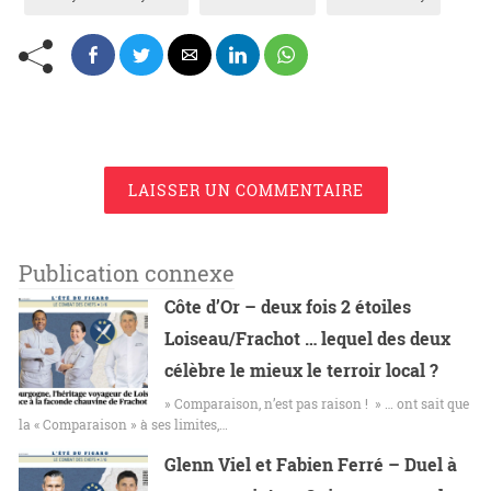
LAISSER UN COMMENTAIRE
Publication connexe
Côte d’Or – deux fois 2 étoiles
Loiseau/Frachot … lequel des deux
célèbre le mieux le terroir local ?
» Comparaison, n’est pas raison ! » … ont sait que
la « Comparaison » à ses limites,…
Glenn Viel et Fabien Ferré – Duel à