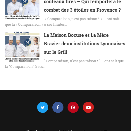
couteaux tirés – Qui remportera le
combat des 3 étoiles en Provence ?
» Comparaison, n’est pas raison ! » … ont sait
que la « Comparaison » à ses limites,…
La Maison Bocuse et La Mère
Brazier deux institutions Lyonnaises
sur le Grill
" Comparaison, n'est pas raison ! " ... ont sait que
la "Comparaison" à ses…