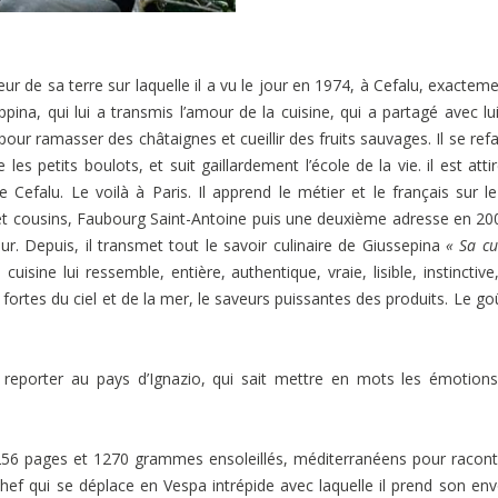
 de sa terre sur laquelle il a vu le jour en 1974, à Cefalu, exactemen
na, qui lui a transmis l’amour de la cuisine, qui a partagé avec lu
ur ramasser des châtaignes et cueillir des fruits sauvages. Il se refa
es petits boulots, et suit gaillardement l’école de la vie. il est atti
 Cefalu. Le voilà à Paris. Il apprend le métier et le français sur le
 et cousins, Faubourg Saint-Antoine puis une deuxième adresse en 20
r. Depuis, il transmet tout le savoir culinaire de Giussepina
« Sa cu
a cuisine lui ressemble, entière, authentique, vraie, lisible, instinctive,
s fortes du ciel et de la mer, le saveurs puissantes des produits. Le goû
 reporter au pays d’Ignazio, qui sait mettre en mots les émotions
256 pages et 1270 grammes ensoleillés, méditerranéens pour racont
hef qui se déplace en Vespa intrépide avec laquelle il prend son env