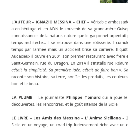
L’AUTEUR –
IGNAZIO MESSINA
– CHEF
– Véritable ambassadeur
a en héritage et en ADN le souvenir de sa grand-mère Guiseppi
connaissances de la nature, nature que le garçonnet arpentait po
temps architecte… il se retrouve dans une rôtisserie. Il cumule l
temps par l’armée mais un accident brise sa carrière. Il quitte
Audacieux il ouvre en 2001 son premier restaurant avec frère
Saint-Germain, rue du Dragon. En 2014 il s’installe rue Réaumu
c’était la simplicité. Sa première idée, c’était de faire bon »
. S
raconte son histoire, sa terre, son île, les produits, les couleur
bon et le beau.
LA PLUME
– Le journaliste
Philippe Toinard
qui a joué le
découvertes, les rencontres, et le goût intense de la Sicile.
LE LIVRE
–
Les Amis des Messina – L’ Anima Siciliana
– 
Sicile en un voyage, un road trip furieusement riche avec un c