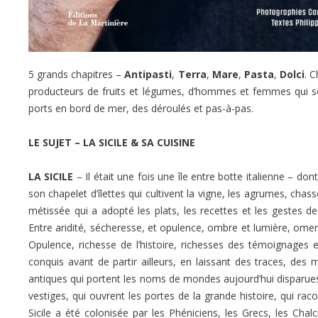
5 grands chapitres –
Antipasti
,
Terra
,
Mare
,
Pasta
,
Dolci
. C
producteurs de fruits et légumes, d’hommes et femmes qui son
ports en bord de mer, des déroulés et pas-à-pas.
LE SUJET – LA SICILE & SA CUISINE
LA SICILE
–
Il était une fois une île entre botte italienne – dont
son chapelet d’îlettes qui cultivent la vigne, les agrumes, chass
métissée qui a adopté les plats, les recettes et les gestes des 
Entre aridité, sécheresse, et opulence, ombre et lumière, omert
Opulence, richesse de l’histoire, richesses des témoignages e
conquis avant de partir ailleurs, en laissant des traces, de
antiques qui portent les noms de mondes aujourd’hui disparues,
vestiges, qui ouvrent les portes de la grande histoire, qui rac
Sicile a été colonisée par les Phéniciens, les Grecs, les Chal