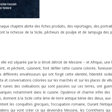
haque chapitre abrite des fiches produits, des reportages, des portrai
t la richesse de la Sicile, pêcheurs de poulpe et de lampuga des p
 elle est séparée par le si étroit détroit de Messine – et Afrique, une î
ent, et pêchent, cuisinent, font défiler cette cuisine colorée, furieus
différents envahisseurs qui ont forgé cette identité, l’identité sicili
a et conversations colorées sur les marchés et sur les places de vill
t ruines des civilisations qui sont passées sur ces terres, ont guer
s marques notamment dans le cuisine. Opulence et charme infini des 
 donnent à la Sicile cette âme de terre antique bénie des dieux, aux 
ontent les conquêtes grecques, l’occupation romaine, Durant l’Antiqui
cidiens qui vont créer ce qui deviendra Messine, les Corinthiens qui