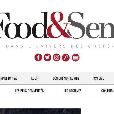
Aller
au
MADE BY F&S
LE OFF
DÉNICHÉ SUR LE WEB
F&S LIVE
contenu
CHEFS & ACTUALITÉS
LES PLUS COMMENTÉS
LES ARCHIVES
CONTRIB
UNE POULE SUR UN MUR
DE 2007 À 2015
À LA PETITE CUILLÈRE
DEPUIS 2016