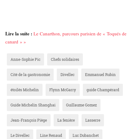
Lire la suite :
Le Canarthon, parcours parisien de « Toqués de
canard » »
Anne-Sophie Pic
Chefs solidaires
Cité de la gastronomie
Divellec
Emmanuel Rubin
étoilés Michelin
Flynn McGarry
guide Champérard
Guide Michelin Shanghai
Guillaume Gomez
Jean-François Piège
La fenière
Lasserre
Le Divellec
Line Renaud
Luc Dubanchet