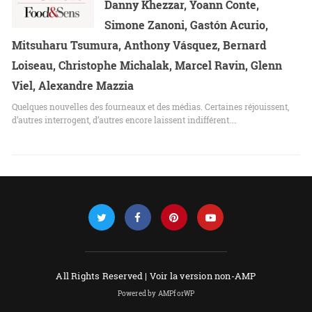
Danny Khezzar, Yoann Conte,
Simone Zanoni, Gastón Acurio,
Mitsuharu Tsumura, Anthony Vásquez, Bernard
Loiseau, Christophe Michalak, Marcel Ravin, Glenn
Viel, Alexandre Mazzia
Quelques nouvelles des fourneaux et des médias. Certaines réjouissent,
d’autres interrogent, d’autres encore laissent indifférent.…
All Rights Reserved |
Voir la version non-AMP
Powered by AMPforWP