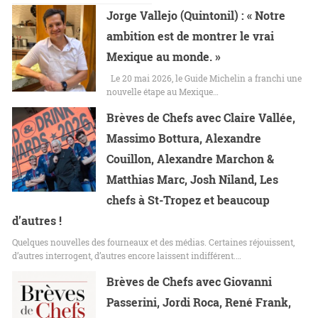
Jorge Vallejo (Quintonil) : « Notre
ambition est de montrer le vrai
Mexique au monde. »
Le 20 mai 2026, le Guide Michelin a franchi une
nouvelle étape au Mexique…
Brèves de Chefs avec Claire Vallée,
Massimo Bottura, Alexandre
Couillon, Alexandre Marchon &
Matthias Marc, Josh Niland, Les
chefs à St-Tropez et beaucoup
d’autres !
Quelques nouvelles des fourneaux et des médias. Certaines réjouissent,
d’autres interrogent, d’autres encore laissent indifférent.…
Brèves de Chefs avec Giovanni
Passerini, Jordi Roca, René Frank,