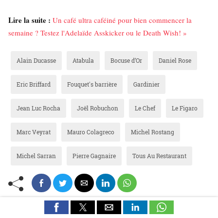
Lire la suite :
Un café ultra caféiné pour bien commencer la
semaine ? Testez l'Adelaïde Asskicker ou le Death Wish! »
Alain Ducasse
Atabula
Bocuse d’Or
Daniel Rose
Eric Briffard
Fouquet's barrière
Gardinier
Jean Luc Rocha
Joël Robuchon
Le Chef
Le Figaro
Marc Veyrat
Mauro Colagreco
Michel Rostang
Michel Sarran
Pierre Gagnaire
Tous Au Restaurant