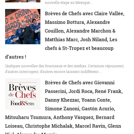
nouvelle étape au Mexique…
Brèves de Chefs avec Claire Vallée,
Massimo Bottura, Alexandre
Couillon, Alexandre Marchon &
Matthias Marc, Josh Niland, Les
chefs à St-Tropez et beaucoup
d’autres !
Quelques nouvelles des fourneaux et des médias. Certaines réjouissent,
d’autres interrogent, d’autres encore laissent indifférent.…
Brèves de Chefs avec Giovanni
Passerini, Jordi Roca, René Frank,
Danny Khezzar, Yoann Conte,
Simone Zanoni, Gastón Acurio,
Mitsuharu Tsumura, Anthony Vásquez, Bernard
Loiseau, Christophe Michalak, Marcel Ravin, Glenn