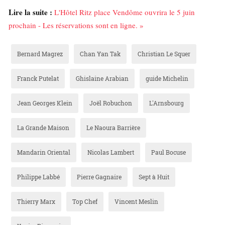
Lire la suite :
L'Hôtel Ritz place Vendôme ouvrira le 5 juin
prochain - Les réservations sont en ligne. »
Bernard Magrez
Chan Yan Tak
Christian Le Squer
Franck Putelat
Ghislaine Arabian
guide Michelin
Jean Georges Klein
Joël Robuchon
L'Arnsbourg
La Grande Maison
Le Naoura Barrière
Mandarin Oriental
Nicolas Lambert
Paul Bocuse
Philippe Labbé
Pierre Gagnaire
Sept à Huit
Thierry Marx
Top Chef
Vincent Meslin