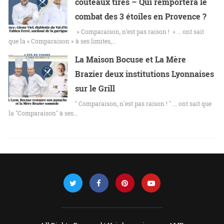
couteaux tirés – Qui remportera le
combat des 3 étoiles en Provence ?
» Comparaison, n’est pas raison ! » … ont sait
que la « Comparaison » à ses limites,…
La Maison Bocuse et La Mère
Brazier deux institutions Lyonnaises
sur le Grill
" Comparaison, n'est pas raison ! " ... ont sait que
la "Comparaison" à ses…