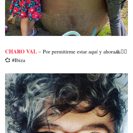
CHARO VAL
– Por permitirme estar aquí y ahora🙏🧘‍♀️
💞 #Ibiza