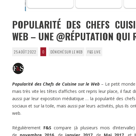
POPULARITÉ DES CHEFS CUISI
WEB – UNE @RÉPUTATION QUI 
25 AOÛT 2022
0
DÉNICHÉ SUR LE WEB
F&S LIVE
Popularité des Chefs de Cuisine sur le Web
– Le petit monde 
mais très vite les têtes d’affiches ont repris leur place, il fau
aussi par leur exposition médiatique … la popularité des chef
sociaux et sur la toile, mais aussi par leurs activités, plus ils 
web.
Régulièrement
F&S
compare (à plusieurs mois d’intervalle
de
novembre 2016
, de
janvier 2017
, de
Mai 2017
, et