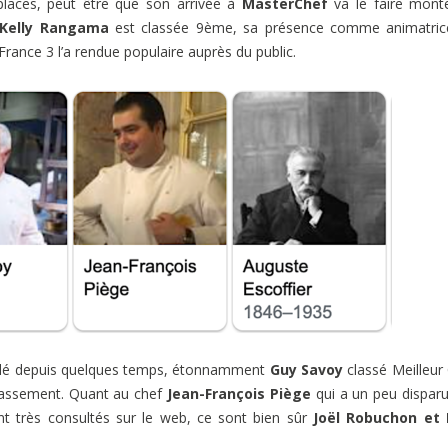
places, peut être que son arrivée à
MasterChef
va le faire mont
Kelly Rangama
est classée 9ème, sa présence comme animatric
France 3 l’a rendue populaire auprès du public.
 télé depuis quelques temps, étonnamment
Guy Savoy
classé Meilleur
classement. Quant au chef
Jean-François Piège
qui a un peu dispar
nt très consultés sur le web, ce sont bien sûr
Joël Robuchon et 