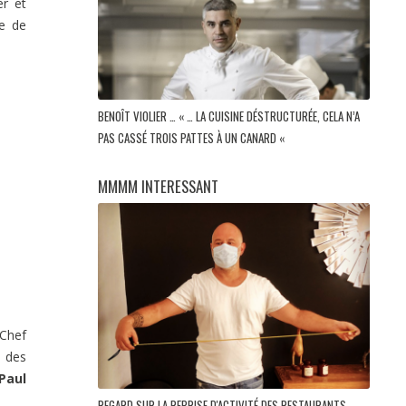
er et
e de
BENOÎT VIOLIER … « … LA CUISINE DÉSTRUCTURÉE, CELA N’A
PAS CASSÉ TROIS PATTES À UN CANARD «
MMMM INTERESSANT
 Chef
u des
Paul
REGARD SUR LA REPRISE D'ACTIVITÉ DES RESTAURANTS