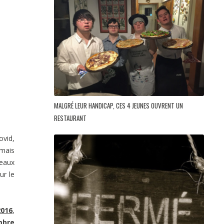
MALGRÉ LEUR HANDICAP, CES 4 JEUNES OUVRENT UN
RESTAURANT
ovid,
 mais
seaux
ur le
2016
,
mbre