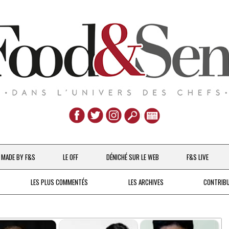
Aller
au
MADE BY F&S
LE OFF
DÉNICHÉ SUR LE WEB
F&S LIVE
contenu
CHEFS & ACTUALITÉS
LES PLUS COMMENTÉS
LES ARCHIVES
CONTRIB
UNE POULE SUR UN MUR
DE 2007 À 2015
À LA PETITE CUILLÈRE
DEPUIS 2016