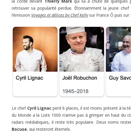
la corde devant
Thierry Marx
qui lui a chuté de quelques 
retrouver sa popularité perdue. Étonnamment la jeune chef
l’émission
Voyages et délices by Chef Kelly
sur France Ô puis sur 
Le chef
Cyril Lignac
perd 6 places, il est moins présent à la
du Monde a la Liste 1000 n’arrive pas à grimper en haut du 
radars médiatiques, il reste très populaire. Deux noms reste
Bocuse
, qui resteront éternels.