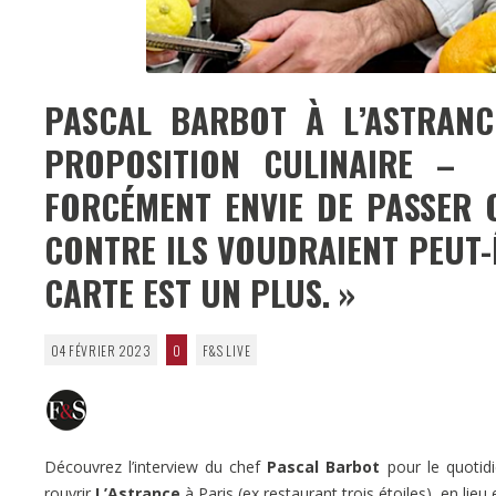
PASCAL BARBOT À L’ASTRANC
PROPOSITION CULINAIRE – 
FORCÉMENT ENVIE DE PASSER 
CONTRE ILS VOUDRAIENT PEUT-
CARTE EST UN PLUS. »
04 FÉVRIER 2023
0
F&S LIVE
Découvrez l’interview du chef
Pascal Barbot
pour le quotid
rouvrir
L’Astrance
à Paris (ex restaurant trois étoiles), en lie