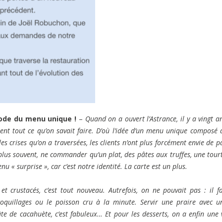
mode du menu unique !
–
Quand on a ouvert l’Astrance, il y a vingt an
ient tout ce qu’on savait faire. D’où l’idée d’un menu unique composé 
s crises qu’on a traversées, les clients n’ont plus forcément envie de p
 plus souvent, ne commander qu’un plat, des pâtes aux truffes, une tour
 « surprise », car c’est notre identité. La carte est un plus.
 et crustacés, c’est tout nouveau. Autrefois, on ne pouvait pas : il fa
oquillages ou le poisson cru à la minute. Servir une praire avec u
e de cacahuète, c’est fabuleux… Et pour les desserts, on a enfin une 