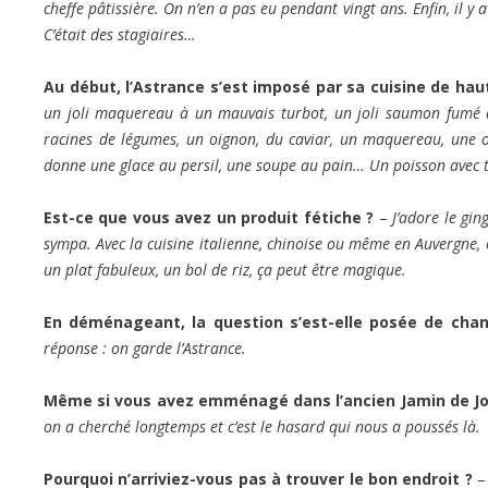
cheffe pâtissière. On n’en a pas eu pendant vingt ans. Enfin, il y 
C’était des stagiaires…
Au début, l’Astrance s’est imposé par sa cuisine de ha
un joli maquereau à un mauvais turbot, un joli saumon fumé à 
racines de légumes, un oignon, du caviar, un maquereau, une or
donne une glace au persil, une soupe au pain… Un poisson avec tro
Est-ce que vous avez un produit fétiche ?
–
J’adore le gi
sympa. Avec la cuisine italienne, chinoise ou même en Auvergne, 
un plat fabuleux, un bol de riz, ça peut être magique.
En déménageant, la question s’est-elle posée de cha
réponse : on garde l’Astrance.
Même si vous avez emménagé dans l’ancien Jamin de Jo
on a cherché longtemps et c’est le hasard qui nous a poussés là.
Pourquoi n’arriviez-vous pas à trouver le bon endroit ?