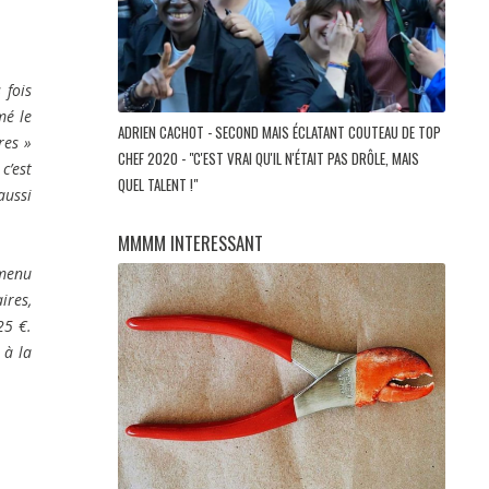
 fois
mé le
ADRIEN CACHOT - SECOND MAIS ÉCLATANT COUTEAU DE TOP
res »
CHEF 2020 - "C'EST VRAI QU'IL N'ÉTAIT PAS DRÔLE, MAIS
c’est
QUEL TALENT !"
aussi
MMMM INTERESSANT
 menu
ires,
25 €.
 à la