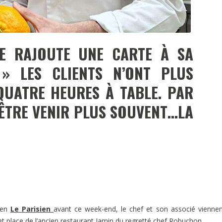
E RAJOUTE UNE CARTE À SA
» LES CLIENTS N’ONT PLUS
QUATRE HEURES À TABLE. PAR
ÊTRE VENIR PLUS SOUVENT…LA
ien
Le Parisien
avant ce week-end, le chef et son associé vienne
u et place de l’ancien restaurant Jamin du regretté chef Robuchon…