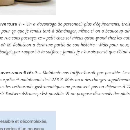
verture ?
–
On a davantage de personnel, plus d’équipements, trois
st pour ça que je tenais tant à déménager, même si on a beaucoup ai
 une rue sans passage, ce « petit chez soi mieux qu’un grand chez les aut
à où M. Robuchon a écrit une partie de son histoire… Mais pour nous, 
udget, par rapport à la surface : jamais je n’aurais pensé que c’était 
 avez-vous fixés ?
–
Maintenir nos tarifs n’aurait pas possible. Le
 surprise et maintenant c’est 285 €. Mais on a des charges supplémenta
Tous les restaurants gastronomiques ne proposent pas un déjeuner à 1
ir l’univers Astrance, c’est possible. Et on propose désormais des plats