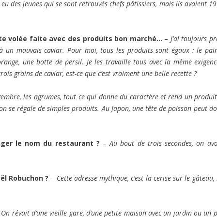
a eu des jeunes qui se sont retrouvés chefs pâtissiers, mais ils avaient 19
ute volée faite avec des produits bon marché…
–
J’ai toujours pr
un mauvais caviar. Pour moi, tous les produits sont égaux : le pain
ange, une botte de persil. Je les travaille tous avec la même exigenc
is grains de caviar, est-ce que c’est vraiment une belle recette ?
ngembre, les agrumes, tout ce qui donne du caractère et rend un produit
on se régale de simples produits. Au Japon, une tête de poisson peut d
nger le nom du restaurant ?
–
Au bout de trois secondes, on ava
ël Robuchon ?
–
Cette adresse mythique, c’est la cerise sur le gâteau,
–
On rêvait d’une vieille gare, d’une petite maison avec un jardin ou un p