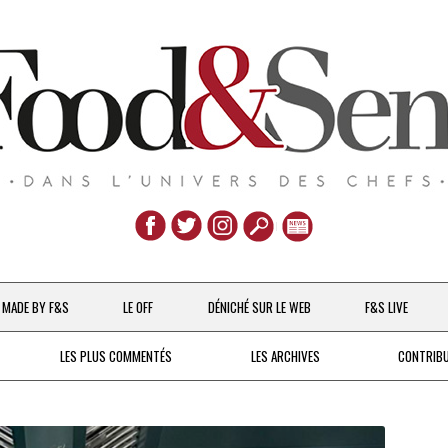
Aller
au
MADE BY F&S
LE OFF
DÉNICHÉ SUR LE WEB
F&S LIVE
contenu
CHEFS & ACTUALITÉS
LES PLUS COMMENTÉS
LES ARCHIVES
CONTRIB
UNE POULE SUR UN MUR
DE 2007 À 2015
À LA PETITE CUILLÈRE
DEPUIS 2016