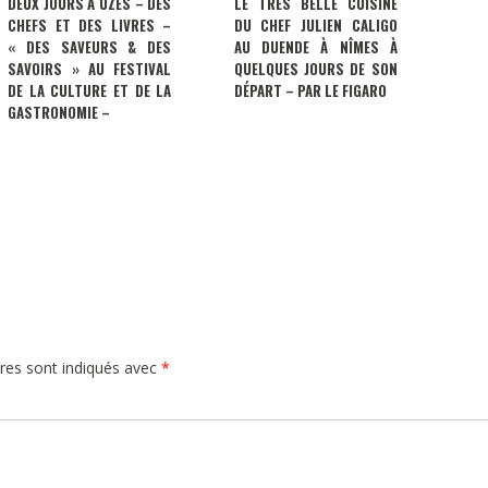
DEUX JOURS À UZÈS – DES
LE TRÈS BELLE CUISINE
CHEFS ET DES LIVRES –
DU CHEF JULIEN CALIGO
« DES SAVEURS & DES
AU DUENDE À NÎMES À
SAVOIRS » AU FESTIVAL
QUELQUES JOURS DE SON
DE LA CULTURE ET DE LA
DÉPART – PAR LE FIGARO
GASTRONOMIE –
res sont indiqués avec
*