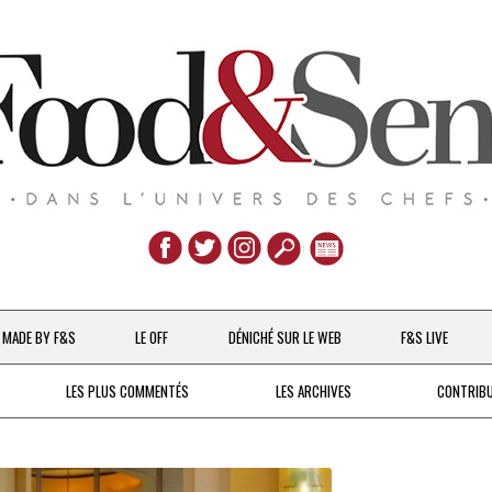
Aller
au
MADE BY F&S
LE OFF
DÉNICHÉ SUR LE WEB
F&S LIVE
contenu
CHEFS & ACTUALITÉS
LES PLUS COMMENTÉS
LES ARCHIVES
CONTRIB
UNE POULE SUR UN MUR
DE 2007 À 2015
À LA PETITE CUILLÈRE
DEPUIS 2016