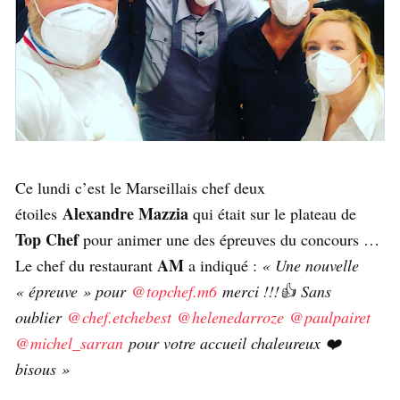
Ce lundi c’est le Marseillais chef deux
Alexandre Mazzia
étoiles
qui était sur le plateau de
Top Chef
pour animer une des épreuves du concours …
AM
Le chef du restaurant
a indiqué :
« Une nouvelle
« épreuve » pour
@topchef.m6
merci !!!👍 Sans
oublier
@chef.etchebest
@helenedarroze
@paulpairet
@michel_sarran
pour votre accueil chaleureux ❤️
bisous »