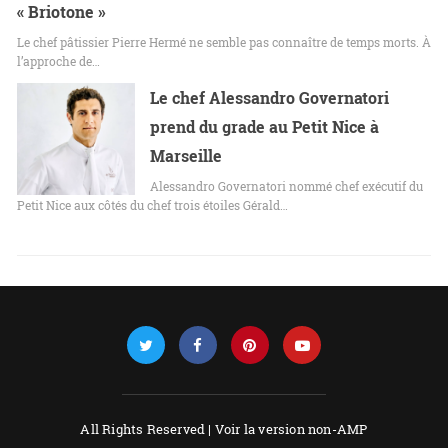
« Briotone »
Le chef pâtissier Pierre Hermé ne semble pas connaître de temps morts. À
l’approche de…
Le chef Alessandro Governatori
prend du grade au Petit Nice à
Marseille
Alessandro Governatori nommé chef exécutif du
Petit Nice aux côtés du chef trois étoiles Gérald…
All Rights Reserved |
Voir la version non-AMP