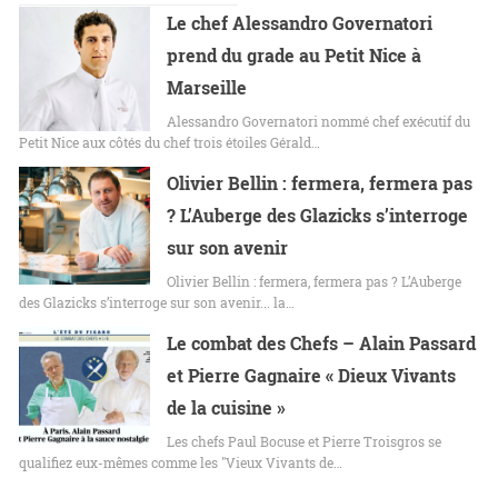
Le chef Alessandro Governatori
prend du grade au Petit Nice à
Marseille
Alessandro Governatori nommé chef exécutif du
Petit Nice aux côtés du chef trois étoiles Gérald…
Olivier Bellin : fermera, fermera pas
? L’Auberge des Glazicks s’interroge
sur son avenir
Olivier Bellin : fermera, fermera pas ? L’Auberge
des Glazicks s’interroge sur son avenir... la…
Le combat des Chefs – Alain Passard
et Pierre Gagnaire « Dieux Vivants
de la cuisine »
Les chefs Paul Bocuse et Pierre Troisgros se
qualifiez eux-mêmes comme les "Vieux Vivants de…