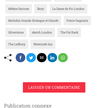
Hélène Darroze
Ikoyi
La Dame de Pic London
Michelin Grande-Bretagne et Irlande
Pierre Gagnaire
Silverstone
sketch London
The Fat Duck
The Ledbury
Waterside Inn
LAISSER UN COMMENTAIRE
Publication connexe