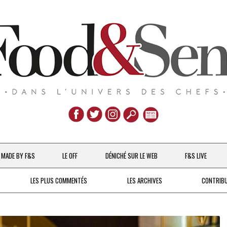
Aller
au
MADE BY F&S
LE OFF
DÉNICHÉ SUR LE WEB
F&S LIVE
contenu
CHEFS & ACTUALITÉS
LES PLUS COMMENTÉS
LES ARCHIVES
CONTRIB
UNE POULE SUR UN MUR
DE 2007 À 2015
À LA PETITE CUILLÈRE
DEPUIS 2016