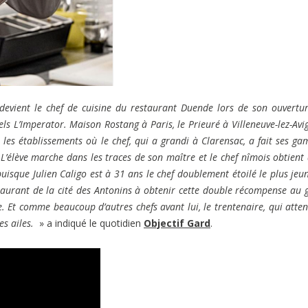
o devient le chef de cuisine du restaurant Duende lors de son ouvertu
s L’Imperator. Maison Rostang à Paris, le Prieuré à Villeneuve-lez-Avi
t les établissements où le chef, qui a grandi à Clarensac, a fait ses g
L’élève marche dans les traces de son maître et le chef nîmois obtient
isque Julien Caligo est à 31 ans le chef doublement étoilé le plus jeu
taurant de la cité des Antonins à obtenir cette double récompense au 
nce. Et comme beaucoup d’autres chefs avant lui, le trentenaire, qui atte
s ailes.
» a indiqué le quotidien
Objectif Gard
.