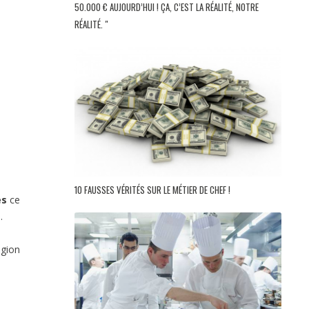
50.000 € AUJOURD’HUI ! ÇA, C’EST LA RÉALITÉ, NOTRE
RÉALITÉ. "
10 FAUSSES VÉRITÉS SUR LE MÉTIER DE CHEF !
es
ce
.
égion