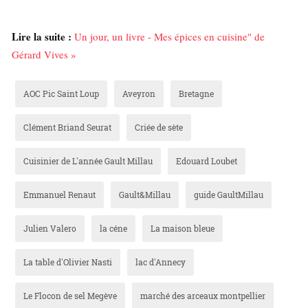
Lire la suite :
Un jour, un livre - Mes épices en cuisine" de
Gérard Vives »
AOC Pic Saint Loup
Aveyron
Bretagne
Clément Briand Seurat
Criée de sète
Cuisinier de L'année Gault Millau
Edouard Loubet
Emmanuel Renaut
Gault&Millau
guide GaultMillau
Julien Valero
la céne
La maison bleue
La table d'Olivier Nasti
lac d'Annecy
Le Flocon de sel Megève
marché des arceaux montpellier