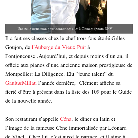
Une belle distinction pour donner des ailes à Clément (photo DHV)
Il a fait ses classes chez le chef trois fois étoilé Gilles
Goujon, de
l’Auberge du Vieux Puit
à
Fontjoncouse .Aujourd’hui, et depuis moins d’un an, il
officie aux pianos d’une ancienne maison prestigieuse de
Montpellier: La Diligence. Elu “jeune talent” du
Gault&Millau
l’année dernière, Clément affiche sa
fierté d’être à présent dans la liste des 109 pour le Guide
de la nouvelle année.
Son restaurant s’appelle
Céna
, le dîner en latin et
l’image de la fameuse Cène immortalisée par Léonard
de Vinci . Chez lui, c’est aussi le partage, et il aime à