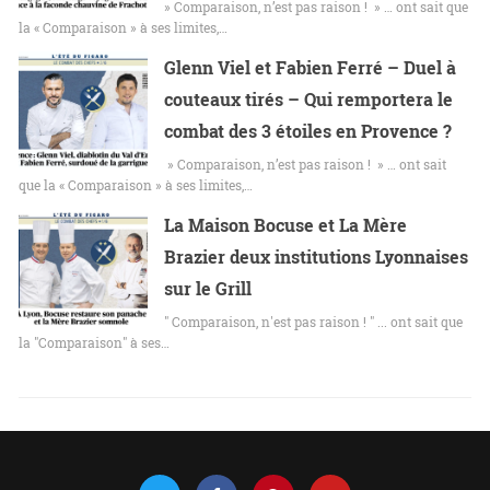
» Comparaison, n’est pas raison ! » … ont sait que
la « Comparaison » à ses limites,…
Glenn Viel et Fabien Ferré – Duel à
couteaux tirés – Qui remportera le
combat des 3 étoiles en Provence ?
» Comparaison, n’est pas raison ! » … ont sait
que la « Comparaison » à ses limites,…
La Maison Bocuse et La Mère
Brazier deux institutions Lyonnaises
sur le Grill
" Comparaison, n'est pas raison ! " ... ont sait que
la "Comparaison" à ses…