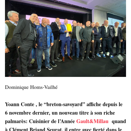
Dominique Homs-Vailhé
Yoann Conte , le “breton-savoyard” affiche depuis le
6 novembre dernier, un nouveau titre à son riche
palmarès: Cuisinier de l’Année
Gault&Millau
quand
à Clément Briand Seurat, il entre avec fierté dans le