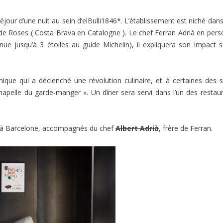
jour d’une nuit au sein d’elBulli1846*. L’établissement est niché dan
le de Roses ( Costa Brava en Catalogne ). Le chef Ferran Adrià en per
enue jusqu’à 3 étoiles au guide Michelin), il expliquera son impact s
ique qui a déclenché une révolution culinaire, et à certaines des s
chapelle du garde-manger ». Un dîner sera servi dans l’un des restau
 à Barcelone, accompagnés du chef
Albert Adrià
, frère de Ferran.