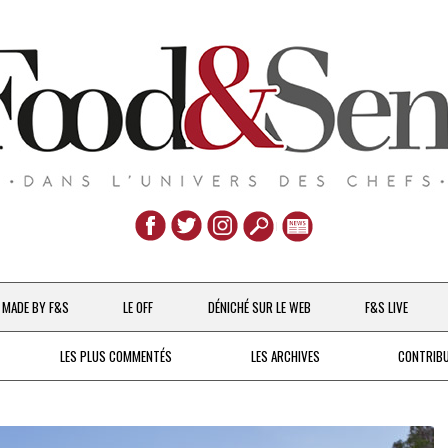
Aller
au
MADE BY F&S
LE OFF
DÉNICHÉ SUR LE WEB
F&S LIVE
contenu
CHEFS & ACTUALITÉS
LES PLUS COMMENTÉS
LES ARCHIVES
CONTRIB
UNE POULE SUR UN MUR
DE 2007 À 2015
À LA PETITE CUILLÈRE
DEPUIS 2016