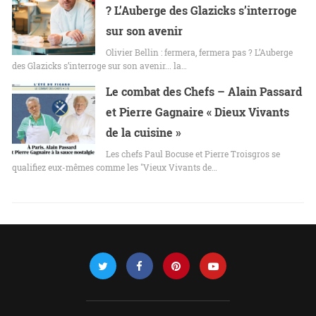
? L’Auberge des Glazicks s’interroge
sur son avenir
Olivier Bellin : fermera, fermera pas ? L’Auberge
des Glazicks s’interroge sur son avenir... la…
Le combat des Chefs – Alain Passard
et Pierre Gagnaire « Dieux Vivants
de la cuisine »
Les chefs Paul Bocuse et Pierre Troisgros se
qualifiez eux-mêmes comme les "Vieux Vivants de…