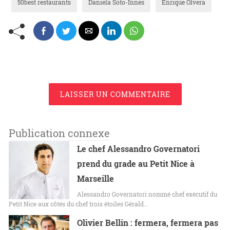
50best restaurants
Daniela Soto-Innes
Enrique Olvera
LAISSER UN COMMENTAIRE
Publication connexe
Le chef Alessandro Governatori
prend du grade au Petit Nice à
Marseille
Alessandro Governatori nommé chef exécutif du
Petit Nice aux côtés du chef trois étoiles Gérald…
Olivier Bellin : fermera, fermera pas