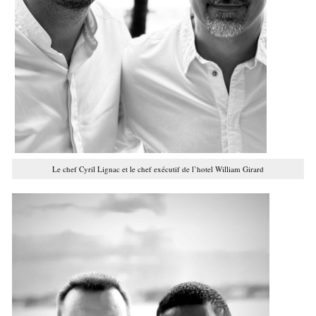
Le chef Cyril Lignac et le chef exécutif de l’hotel William Girard