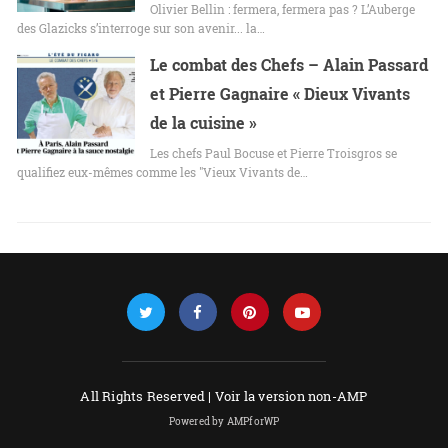
Olivier Bellin : fermera, fermera pas ? L’Auberge
des Glazicks s’interroge sur son avenir... la…
Le combat des Chefs – Alain Passard
et Pierre Gagnaire « Dieux Vivants
de la cuisine »
Les chefs Paul Bocuse et Pierre Troisgros se
qualifiez eux-mêmes comme les "Vieux Vivants de…
All Rights Reserved |
Voir la version non-AMP
Powered by AMPforWP