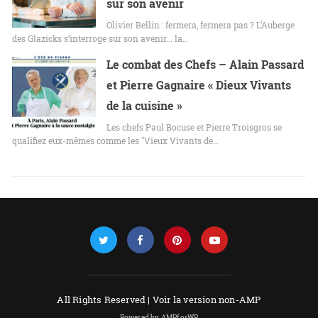
sur son avenir
Olivier Bellin : fermera, fermera pas ? L’Auberge
des Glazicks s’interroge sur son avenir... la…
Le combat des Chefs – Alain Passard
et Pierre Gagnaire « Dieux Vivants
de la cuisine »
Les chefs Paul Bocuse et Pierre Troisgros se
qualifiez eux-mêmes comme les "Vieux Vivants de…
All Rights Reserved |
Voir la version non-AMP
Powered by AMPforWP