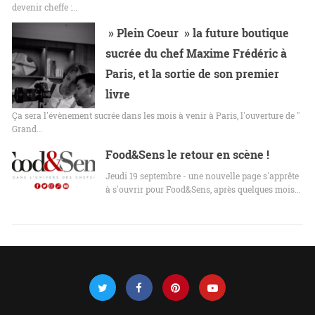
devenir cheffe :…
» Plein Coeur » la future boutique
sucrée du chef Maxime Frédéric à
Paris, et la sortie de son premier
livre
Ça sera l'évènement sucrée dans les mois à venir à Paris, l'ouverture de "
Grand…
Food&Sens le retour en scène !
Jeudi 19 septembre - une nouvelle page s'apprête
à s'ouvrir pour Food&Sens, après quelques mois…