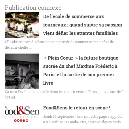
Publication connexe
De l’école de commerce aux
fourneaux : quand suivre sa passion
vient défier les attentes familiales
Elle obtient son diplôme dans une école de commerce, mais rêve de
devenir cheffe :…
» Plein Coeur » la future boutique
sucrée du chef Maxime Frédéric à
Paris, et la sortie de son premier
livre
Ça sera l'évènement sucrée dans les mois à venir à Paris, l'ouverture de "
Grand…
Food&Sens le retour en scène !
Jeudi 19 septembre - une nouvelle page s'apprête
à s'ouvrir pour Food&Sens, après quelques mois…